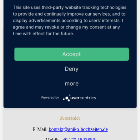
This site uses third-party website tracking technologies
WEITERE
to provide and continually improve our services, and to
display advertisements according to users' interests. I
agree and may revoke or change my consent at any
time with effect for the future.
Aniko Hochzeiten | Hochzeitsplaner Dresden
WE LUV TO CELEBRATE GMBH
Hertelstraße 31 | 01307 Dresden
Accept
Facebook
Deny
Instagram
more
Pinterest
WhatsApp
Powered by
Kontakt
E-Mail:
kontakt@aniko-hochzeiten.de
Mobil:
+49 170 1523688