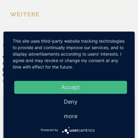
WEITERE
Naked Cake, Gin Bar, Lichterketten –
This site uses third-party website tracking technologies
eine Scheunenhochzeit ist vielfältig
to provide and continually improve our services, and to
display advertisements according to users' interests. I
Wie man einer meist einfachen Festscheune den Glanz einer
agree and may revoke or change my consent at any
schicken Landhochzeit verleiht, verraten wir Euch gern in einem
time with effect for the future.
persönlichen Gespräch. Oftmals ist es der Kontrast zwischen
rustikaler Umgebung, liebevoller Gestaltung und moderner
Ausstattung, der für Wohlfühl-Atmosphäre sorgt.
Accept
Deny
Aniko Hochzeiten | Hochzeitsplaner Dresden
WE LUV TO CELEBRATE GMBH
more
Hertelstraße 31 | 01307 Dresden
Facebook
Powered by