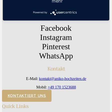
mehr
Aniko Hochzeiten | Hochzeitsplaner Dresden
WE LUV TO CELEBRATE GMBH
Powered by
Hertelstraße 31 | 01307 Dresden
Facebook
Instagram
Pinterest
WhatsApp
Kontakt
E-Mail:
kontakt@aniko-hochzeiten.de
Mobil:
+49 170 1523688
KONTAKTIERT UNS
Quick Links