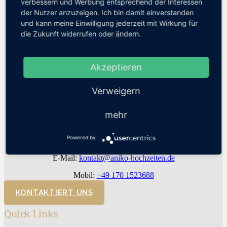
verbessern und Werbung entsprechend der Interessen
der Nutzer anzuzeigen. Ich bin damit einverstanden
Aniko Hochzeiten | Hochzeitsplaner Dresden
und kann meine Einwilligung jederzeit mit Wirkung für
WE LUV TO CELEBRATE GMBH
Hertelstraße 31 | 01307 Dresden
die Zukunft widerrufen oder ändern.
Facebook
Akzeptieren
Instagram
Pinterest
Verweigern
WhatsApp
mehr
Powered by
Kontakt
E-Mail:
kontakt@aniko-hochzeiten.de
Mobil:
+49 170 1523688
KONTAKTIERT UNS
Quick Links