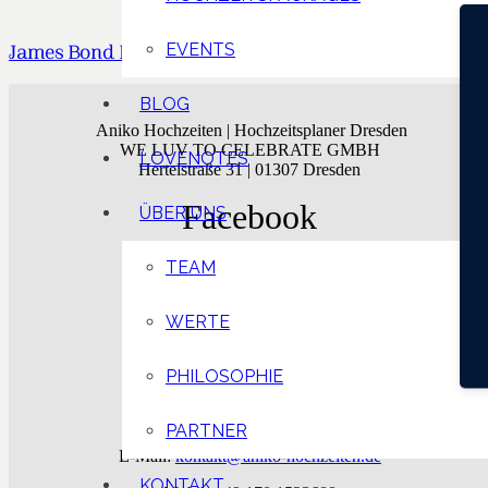
EVENTS
James Bond NRW – J&M
BLOG
Aniko Hochzeiten | Hochzeitsplaner Dresden
WE LUV TO CELEBRATE GMBH
LOVENOTES
Hertelstraße 31 | 01307 Dresden
Facebook
ÜBER UNS
Instagram
TEAM
Pinterest
WERTE
WhatsApp
PHILOSOPHIE
Kontakt
PARTNER
E-Mail:
kontakt@aniko-hochzeiten.de
KONTAKT