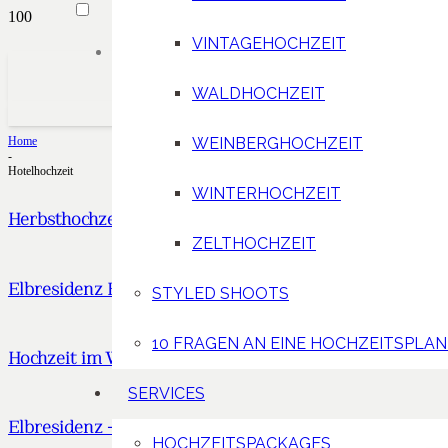
VINTAGEHOCHZEIT
WALDHOCHZEIT
WEINBERGHOCHZEIT
Home
-
Hotelhochzeit
WINTERHOCHZEIT
Herbsthochzeit in Radebeul – T&C
ZELTHOCHZEIT
Elbresidenz Bad Schandau – J&J
STYLED SHOOTS
10 FRAGEN AN EINE HOCHZEITSPLAN
Hochzeit im Westin Bellevue – C&L
SERVICES
Elbresidenz – Styled Shoot
HOCHZEITSPACKAGES